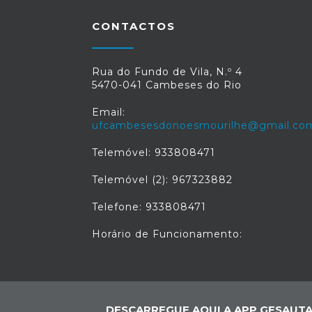
CONTACTOS
Rua do Fundo de Vila, N.º 4
5470-041 Cambeses do Rio
Email:
ufcambesesdonoesmourilhe@gmail.co
Telemóvel: 933808471
Telemóvel (2): 967323882
Telefone: 933808471
Horário de Funcionamento:
DESCARREGUE AQUI A APP GESAUTA