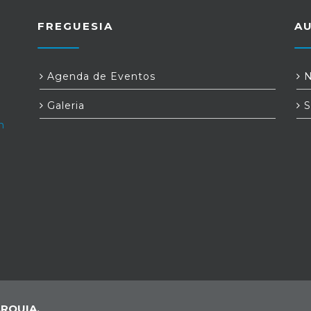
FREGUESIA
A
Agenda de Eventos
N
Galeria
S
m
RQUIA,